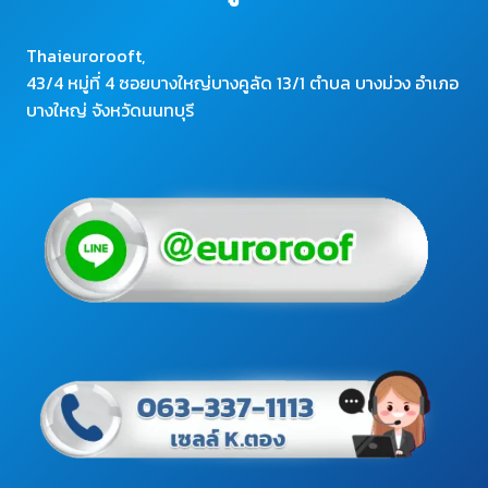
Thaieurorooft,
43/4 หมู่ที่ 4 ซอยบางใหญ่บางคูลัด 13/1 ตำบล บางม่วง อำเภอ
บางใหญ่ จังหวัดนนทบุรี