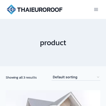
Skip
THAIEUROROOF
to
content
product
Showing all 3 results